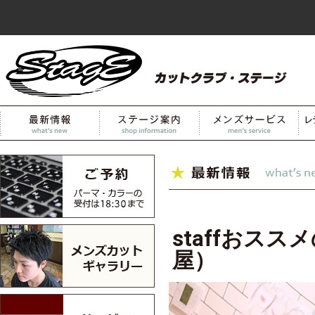
staffおス
屋）