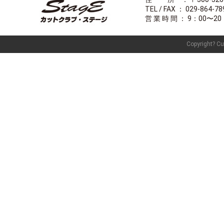
TEL / FAX ： 029-864-78
営 業 時 間 ： 9：00
Copyright? Cut