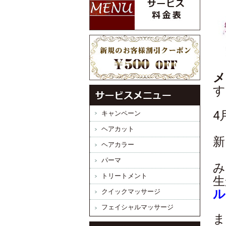
メ
す
4
キャンペーン
ヘアカット
新
ヘアカラー
パーマ
み
トリートメント
生
ル
クイックマッサージ
フェイシャルマッサージ
ま