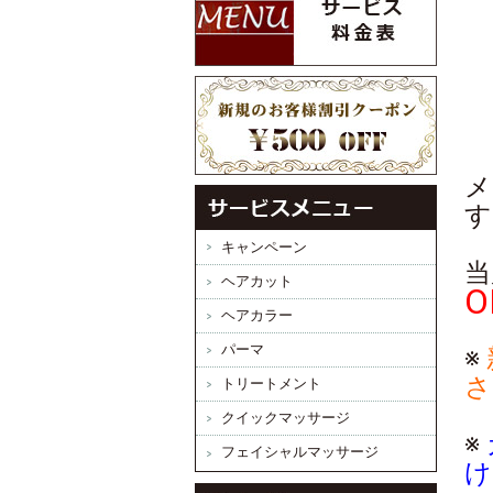
メ
す
キャンペーン
当
ヘアカット
O
ヘアカラー
パーマ
※
さ
トリートメント
クイックマッサージ
※
フェイシャルマッサージ
け