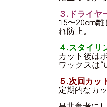
３.ドライヤ
15〜20c
れ防止。
４.スタイリ
カット後は
ワックスは“
５.次回カッ
定期的なカ
是非参考に