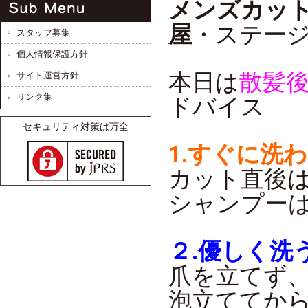
メンズカット
屋
・ステー
スタッフ募集
個人情報保護方針
本日は
散髪
サイト運営方針
リンク集
ドバイス
セキュリティ対策は万全
1.すぐに洗
カット直後
シャンプー
２.優しく洗
爪を立てず
泡立ててか