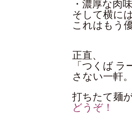
・濃厚な肉
そして横に
これはもう
正直、
「つくば ラ
さない一軒
打ちたて麺
どうぞ！