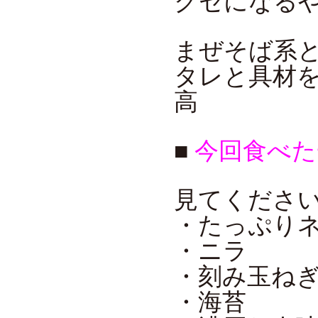
クセになる
まぜそば系
タレと具材
高
■
今回食べた
見てくださ
・たっぷり
・ニラ
・刻み玉ね
・海苔